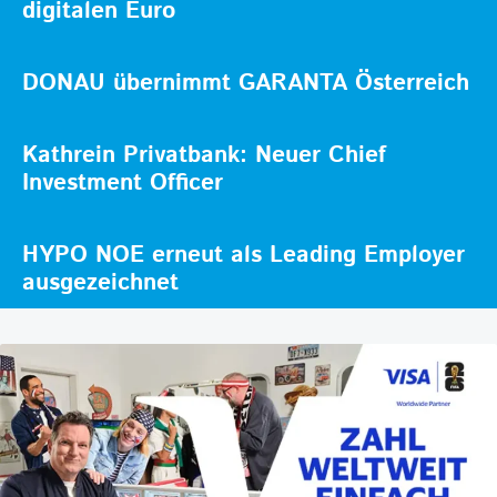
digitalen Euro
DONAU übernimmt GARANTA Österreich
Kathrein Privatbank: Neuer Chief
Investment Officer
HYPO NOE erneut als Leading Employer
ausgezeichnet