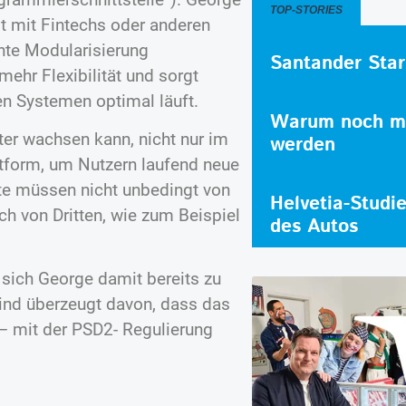
TOP-STORIES
t mit Fintechs oder anderen
hte Modularisierung
Santander Star
mehr Flexibilität und sorgt
n Systemen optimal läuft.
Warum noch me
ter wachsen kann, nicht nur im
werden
ttform, um Nutzern laufend neue
te müssen nicht unbedingt von
Helvetia-Studi
h von Dritten, wie zum Beispiel
des Autos
 sich George damit bereits zu
sind überzeugt davon, dass das
– mit der PSD2- Regulierung