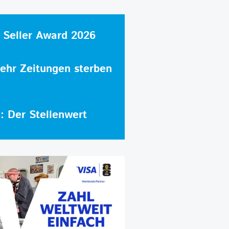
 Seller Award 2026
hr Zeitungen sterben
e: Der Stellenwert