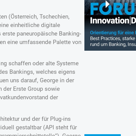
ten (Österreich, Tschechien,
ne einheitliche digitale
 erste paneuropäische Banking-
rmen eine umfassende Palette von
king schaffen oder alte Systeme
 des Bankings, welches eigens
reuen uns darauf, George in der
n der Erste Group sowie
rivatkundenvorstand der
hitektur und der für Plug-ins
iduell gestaltbar (API steht für
grammierschnittstelle“). George