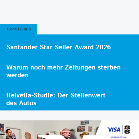
TOP-STORIES
Santander Star Seller Award 2026
Warum noch mehr Zeitungen sterben
werden
Helvetia-Studie: Der Stellenwert
des Autos