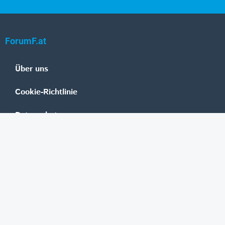
ForumF.at
Über uns
Cookie-Richtlinie
Datenschutz
Impressum
Mediadaten
Banken
Erste Group