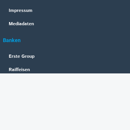
Impressum
Mediadaten
Banken
Erste Group
Raiffeisen
UniCredit Bank Austria
BAWAG Group
Oberbank
HYPO NOE