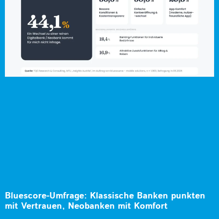
Bluescore-Umfrage: Klassische Banken punkten
mit Vertrauen, Neobanken mit Komfort