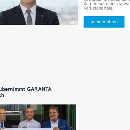
Karriereseite oder verwe
Karriereportale.
mehr erfahren
übernimmt GARANTA
ch