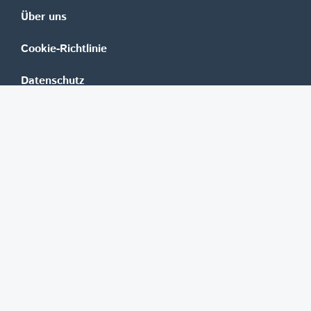
Über uns
Cookie-Richtlinie
Datenschutz
Impressum
Mediadaten
Banken
Erste Group
Raiffeisen
UniCredit Bank Austria