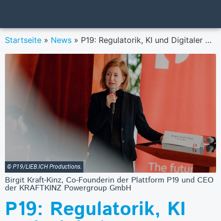
Startseite
»
News
»
P19: Regulatorik, KI und Digitaler Euro prägen 2024 die Payment-Branche
© P19/LIEB.ICH Productions.
Birgit Kraft-Kinz, Co-Founderin der Plattform P19 und CEO
der KRAFTKINZ Powergroup GmbH
P19: Regulatorik, KI