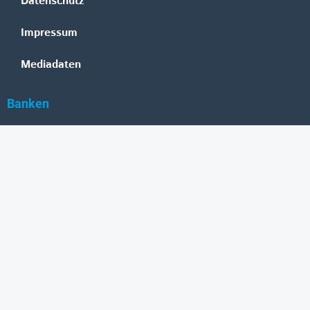
Datenschutz
Impressum
Mediadaten
Banken
Erste Group
Raiffeisen
UniCredit Bank Austria
BAWAG Group
Oberbank
HYPO NOE