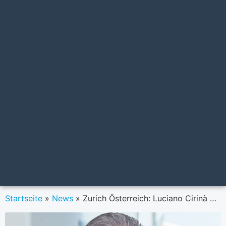
Startseite
»
News
»
Zurich Österreich: Luciano Cirinà wird neuer CEO