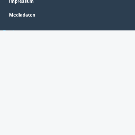
Impressum
Mediadaten
Banken
Erste Group
Raiffeisen
UniCredit Bank Austria
BAWAG Group
Oberbank
HYPO NOE
bank99