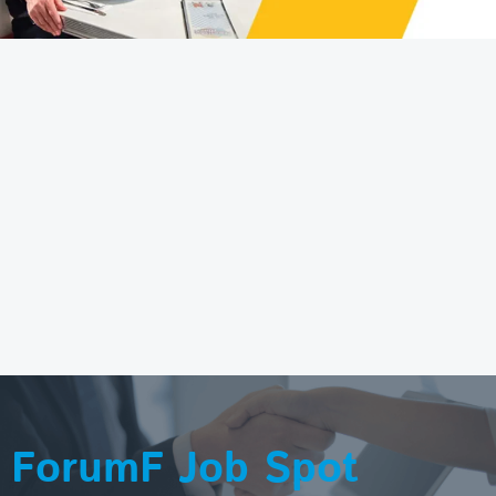
ForumF Job Spot