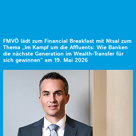
FMVÖ lädt zum Financial Breakfast mit Ntsal zum
Thema „Im Kampf um die Affluents: Wie Banken
die nächste Generation im Wealth-Transfer für
sich gewinnen“ am 19. Mai 2026