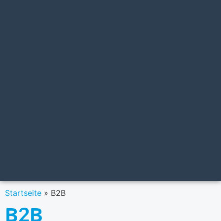
Startseite
»
B2B
B2B