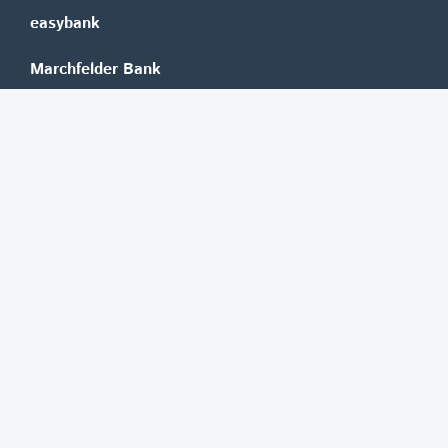
easybank
Marchfelder Bank
Versicherungen
Vienna Insurance Group
UNIQA
Wiener Städtische
Generali
Allianz
GRAWE