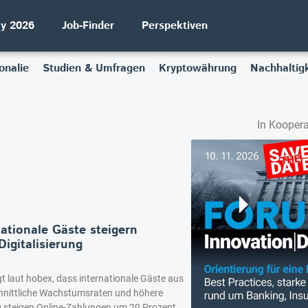
ay 2026
Job-Finder
Perspektiven
onalie
Studien & Umfragen
Kryptowährung
Nachhaltigk
In Koopera
ationale Gäste steigern
igitalisierung
t laut hobex, dass internationale Gäste aus
hnittliche Wachstumsraten und höhere
g steigen Online-Zahlungen um 29 Prozent