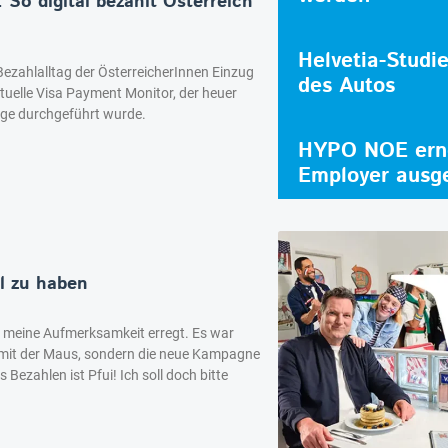
: So digital bezahlt Österreich
Helvetia-Studi
 Bezahlalltag der ÖsterreicherInnen Einzug
des Autos
ktuelle Visa Payment Monitor, der heuer
lge durchgeführt wurde.
HYPO NOE erne
Employer ausg
hl zu haben
 meine Aufmerksamkeit erregt. Es war
 mit der Maus, sondern die neue Kampagne
 Bezahlen ist Pfui! Ich soll doch bitte