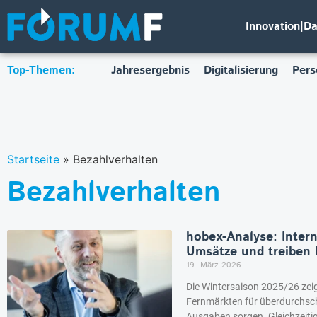
Innovation|D
Top-Themen:
Jahresergebnis
Digitalisierung
Pers
Startseite
»
Bezahlverhalten
Bezahlverhalten
hobex-Analyse: Intern
Umsätze und treiben D
19. März 2026
Die Wintersaison 2025/26 zeig
Fernmärkten für überdurchsc
Ausgaben sorgen. Gleichzeiti