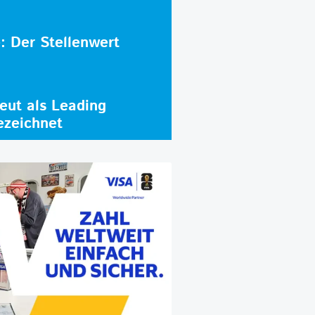
e: Der Stellenwert
ut als Leading
ezeichnet