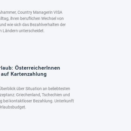
e Ahammer, Country Managerin VISA
alltag, ihren beruflichen Wechsel von
und wie sich das Bezahlverhalten der
n Ländern unterscheidet.
rlaub: ÖsterreicherInnen
 auf Kartenzahlung
Überblick über Situation an beliebtesten
kzeptanz: Griechenland, Tschechien und
g bei kontaktloser Bezahlung. Unterkunft
Urlaubsbudget.