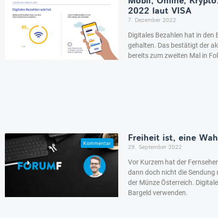
Mobil, Online, Krypto
2022 laut VISA
7. Dezember 2022
Digitales Bezahlen hat in den
gehalten. Das bestätigt der a
bereits zum zweiten Mal in Fo
Freiheit ist, eine Wa
29. September 2022
Vor Kurzem hat der Fernseher
dann doch nicht die Sendung
der Münze Österreich. Digitales
Bargeld verwenden.