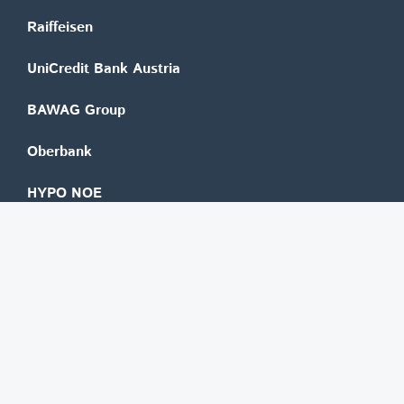
Raiffeisen
UniCredit Bank Austria
BAWAG Group
Oberbank
HYPO NOE
bank99
easybank
Marchfelder Bank
Versicherungen