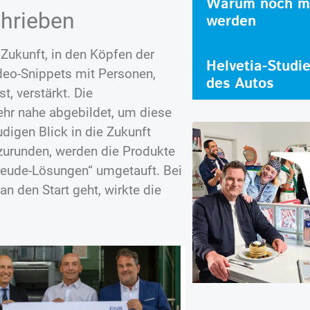
Warum noch me
chrieben
werden
Zukunft, in den Köpfen der
Helvetia-Studi
deo-Snippets mit Personen,
des Autos
t, verstärkt. Die
hr nahe abgebildet, um diese
udigen Blick in die Zukunft
urunden, werden die Produkte
freude-Lösungen“ umgetauft. Bei
n den Start geht, wirkte die