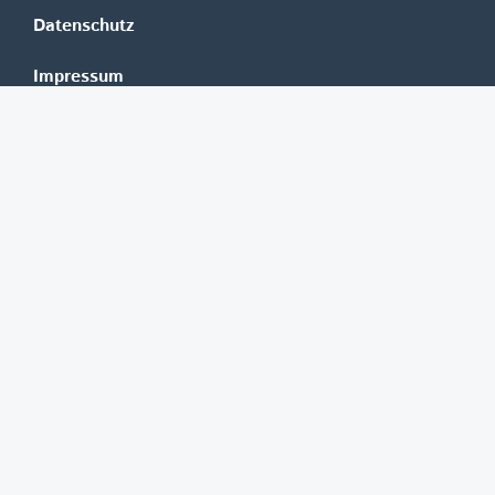
Datenschutz
Impressum
Mediadaten
Banken
Erste Group
Raiffeisen
UniCredit Bank Austria
BAWAG Group
Oberbank