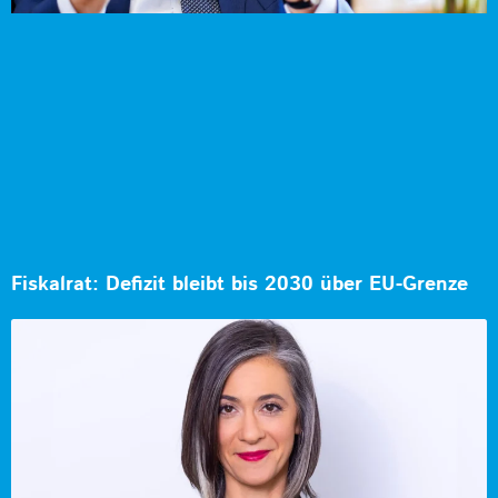
Fiskalrat: Defizit bleibt bis 2030 über EU-Grenze