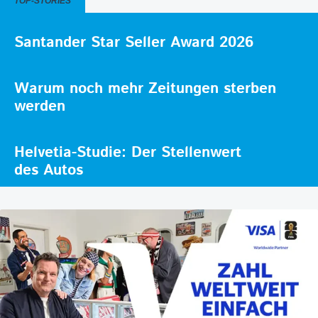
TOP-STORIES
Santander Star Seller Award 2026
Warum noch mehr Zeitungen sterben
werden
Helvetia-Studie: Der Stellenwert
des Autos