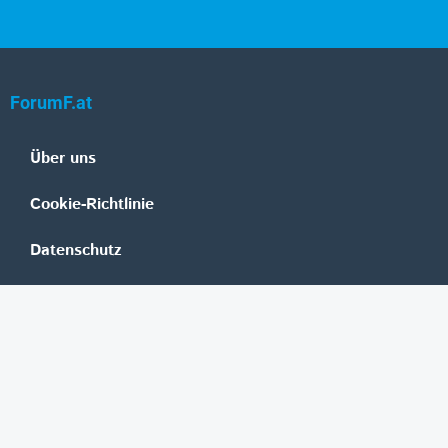
ForumF.at
Über uns
Cookie-Richtlinie
Datenschutz
Impressum
Mediadaten
Banken