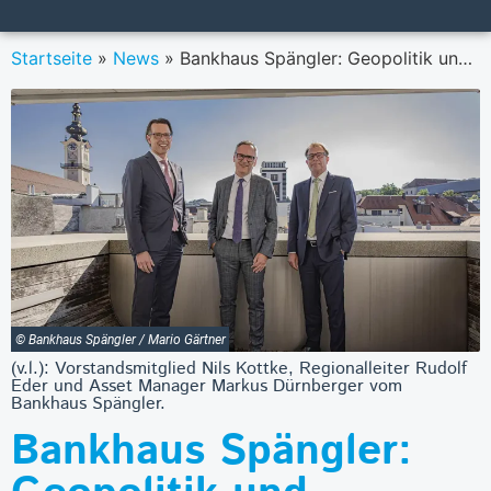
Startseite
»
News
»
Bankhaus Spängler: Geopolitik und Welthandel dämpfen Konjunkturaussichten im zweiten Halbjahr 2025
© Bankhaus Spängler / Mario Gärtner
(v.l.): Vorstandsmitglied Nils Kottke, Regionalleiter Rudolf
Eder und Asset Manager Markus Dürnberger vom
Bankhaus Spängler.
Bankhaus Spängler: