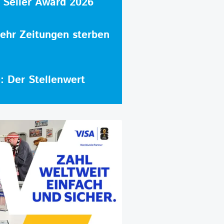
 Seller Award 2026
hr Zeitungen sterben
e: Der Stellenwert