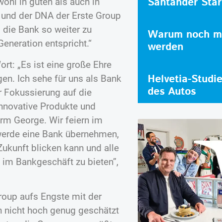
Santander Star
hl in guten als auch in
on und der DNA der Erste Group
 die Bank so weiter zu
Warum noch me
eneration entspricht.“
werden
rt: „Es ist eine große Ehre
Helvetia-Studi
gen. Ich sehe für uns als Bank
des Autos
 Fokussierung auf die
innovative Produkte und
orm George. Wir feiern im
werde eine Bank übernehmen,
ukunft blicken kann und alle
 im Bankgeschäft zu bieten”,
Group aufs Engste mit der
n nicht hoch genug geschätzt