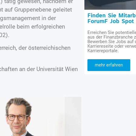
2) tätig gewesen, nachdem er
t auf Gruppenebene geleitet
Finden Sie Mitar
rungsmanagement in der
ForumF Job Spot
lrolle beim erfolgreichen
Erreichen Sie potentiell
02).
aus der Finanzbranche 
Bewerben Sie Jobs auf
Karriereseite oder verwe
erreich, der österreichischen
Karriereportale.
mehr erfahren
haften an der Universität Wien