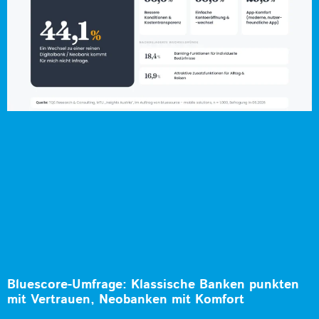
Bluescore-Umfrage: Klassische Banken punkten
mit Vertrauen, Neobanken mit Komfort