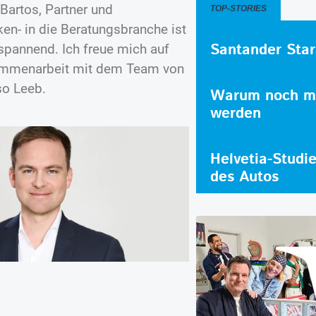
 Bartos, Partner und
TOP-STORIES
en- in die Beratungsbranche ist
Santander Star
spannend. Ich freue mich auf
sammenarbeit mit dem Team von
so Leeb.
Warum noch me
werden
Helvetia-Studi
des Autos