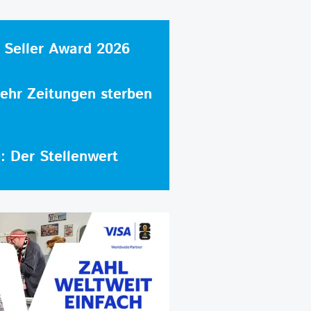
 Seller Award 2026
hr Zeitungen sterben
e: Der Stellenwert