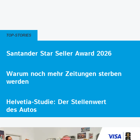
TOP-STORIES
Santander Star Seller Award 2026
Warum noch mehr Zeitungen sterben
werden
Helvetia-Studie: Der Stellenwert
des Autos