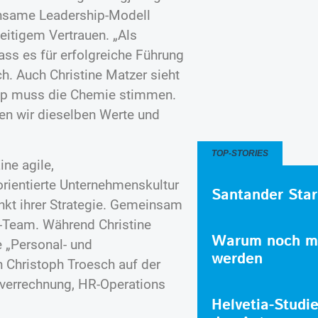
nsame Leadership-Modell
eitigem Vertrauen. „Als
ass es für erfolgreiche Führung
ch. Auch Christine Matzer sieht
hip muss die Chemie stimmen.
len wir dieselben Werte und
TOP-STORIES
ne agile,
rientierte Unternehmenskultur
Santander Star
nkt ihrer Strategie. Gemeinsam
R-Team. Während Christine
Warum noch me
 „Personal- und
werden
n Christoph Troesch auf der
tsverrechnung, HR-Operations
Helvetia-Studi