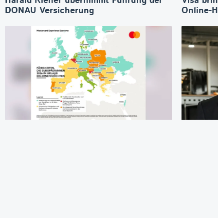
Harald Riener übernimmt Führung der
Visa bri
DONAU Versicherung
Online-