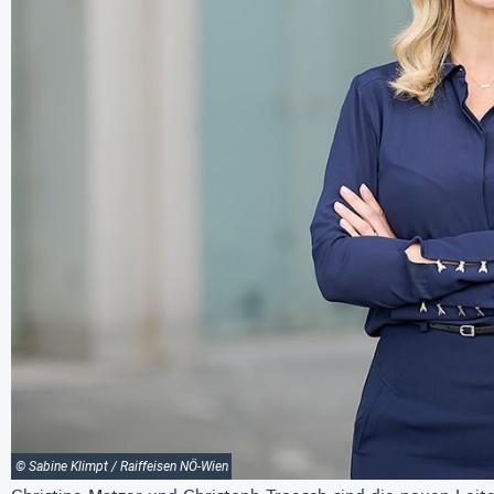
© Sabine Klimpt / Raiffeisen NÖ-Wien