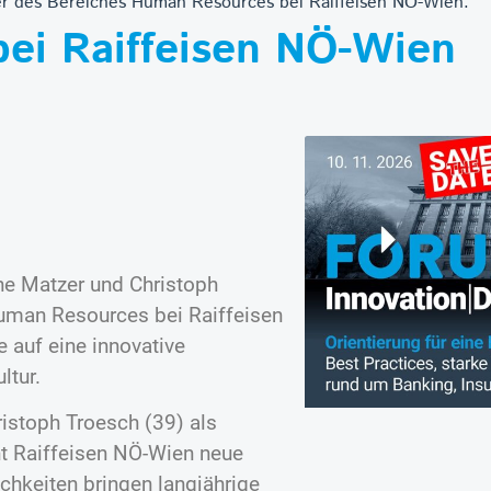
ter des Bereiches Human Resources bei Raiffeisen NÖ-Wien.
ei Raiffeisen NÖ-Wien
ne Matzer und Christoph
man Resources bei Raiffeisen
 auf eine innovative
ltur.
ristoph Troesch (39) als
t Raiffeisen NÖ-Wien neue
chkeiten bringen langjährige