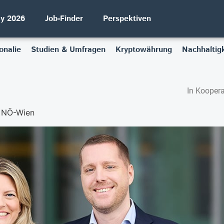
ay 2026
Job-Finder
Perspektiven
onalie
Studien & Umfragen
Kryptowährung
Nachhaltigk
In Koopera
n NÖ-Wien