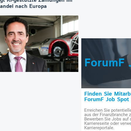
ngt KI-gestützte Zahlungen im
Handel nach Europa
ForumF 
Finden Sie Mitar
ForumF Job Spot
Erreichen Sie potentiell
aus der Finanzbranche 
Bewerben Sie Jobs auf
Karriereseite oder verwe
Karriereportale.