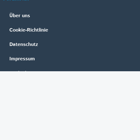
Über uns
Cookie-Richtlinie
Datenschutz
Impressum
Mediadaten
Banken
Erste Group
Raiffeisen
UniCredit Bank Austria