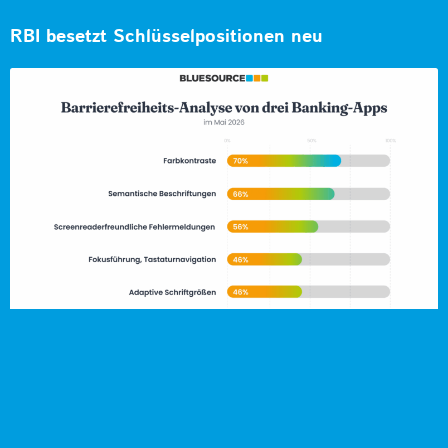
RBI besetzt Schlüsselpositionen neu