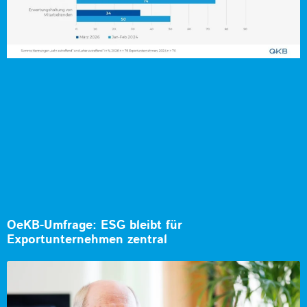
OeKB-Umfrage: ESG bleibt für
Exportunternehmen zentral