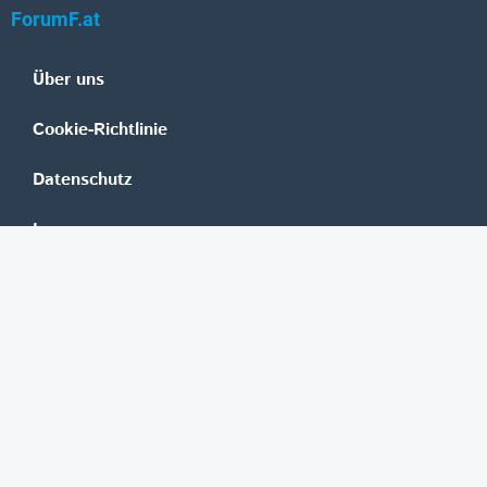
ForumF.at
Über uns
Cookie-Richtlinie
Datenschutz
Impressum
Mediadaten
Banken
Erste Group
Raiffeisen