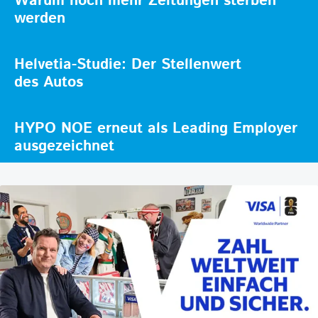
Warum noch mehr Zeitungen sterben
werden
Helvetia-Studie: Der Stellenwert
des Autos
HYPO NOE erneut als Leading Employer
ausgezeichnet