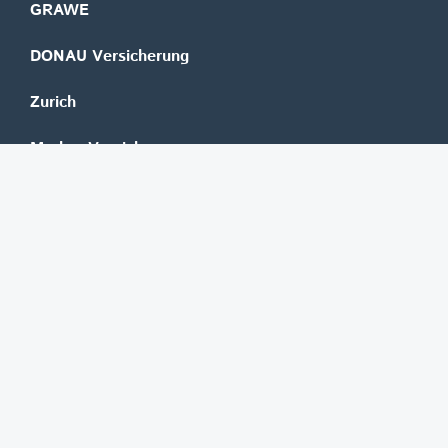
GRAWE
DONAU Versicherung
Zurich
Merkur Versicherung
Wüstenrot
©
REGAL Verlagsgesellschaft m.b.H.