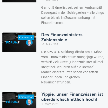
12. Mai 2021
Gernot Blümel ist seit seinem Amtsantritt
Dauergast in den Schlagzeilen – allerdings
selten bis nie im Zusammenhang mit
Finanzthemen.
Des Finanzministers
Zahlenspiele
10. März 2021
Die APA-OTS Meldung, die da am 7. März
vom Finanzministerium rausgejagt wurde,
verhieß viel Gutes: „Finanzminister Blümel
steigt bei Gebühren auf die Bremse“.
Manch einer träumte schon von fetten
Einsparungen und großen
Neuanschaffungen.
Yippie, unser Finanzwissen ist
überdurchschnittlich hoch!
4. März 2021