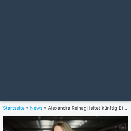
Startseite
»
News
»
Alexandra Reinagl leitet künftig Ethik-Beirat der VBV-Vorsorgekasse