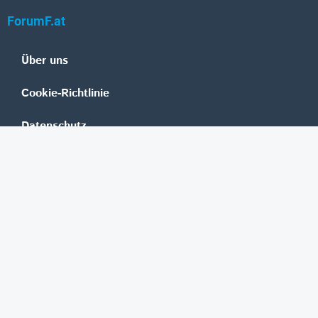
ForumF.at
Über uns
Cookie-Richtlinie
Datenschutz
Impressum
Mediadaten
Banken
Erste Group
Raiffeisen