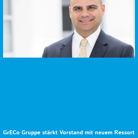
GrECo Gruppe stärkt Vorstand mit neuem Ressort