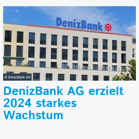
© DenizBank AG
DenizBank AG erzielt
2024 starkes
Wachstum