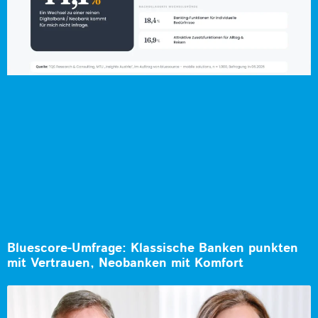
Bluescore-Umfrage: Klassische Banken punkten
mit Vertrauen, Neobanken mit Komfort