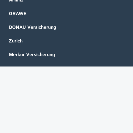
Allianz
GRAWE
DONAU Versicherung
Zurich
Merkur Versicherung
Wüstenrot
©
REGAL Verlagsgesellschaft m.b.H.