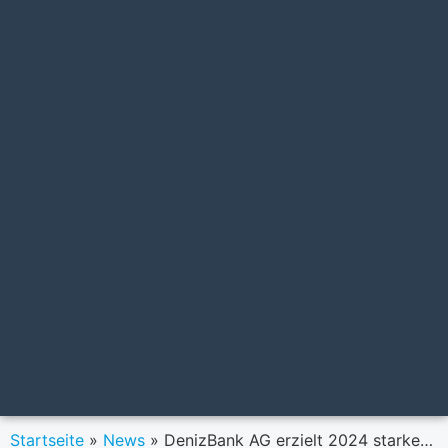
Startseite
»
News
»
DenizBank AG erzielt 2024 starkes Wachstum