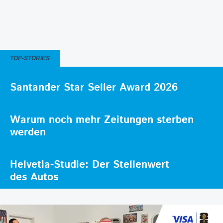
TOP-STORIES
Santander Star Seller Award 2026
Warum noch mehr Zeitungen sterben
werden
Helvetia-Studie: Der Stellenwert
des Autos