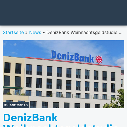
Startseite
»
News
»
DenizBank Weihnachtsgeldstudie 2024: ÖsterreicherInnen zwischen Konsum, Sparen und wirtschaftlicher Unsicherheit
© DenizBank AG
DenizBank