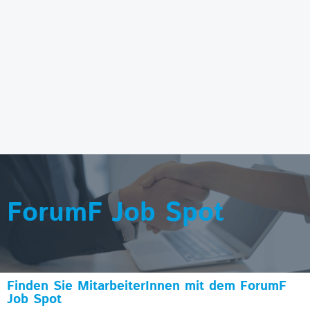
ForumF Job Spot
Finden Sie MitarbeiterInnen mit dem ForumF
Job Spot