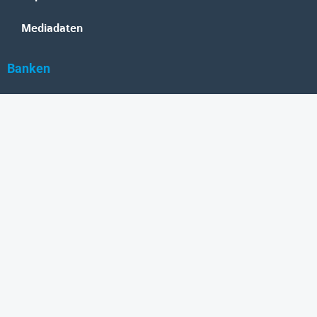
Mediadaten
Banken
Erste Group
Raiffeisen
UniCredit Bank Austria
BAWAG Group
Oberbank
HYPO NOE
bank99