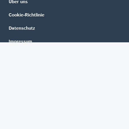
Über uns
Cookie-Richtlinie
Datenschutz
Impressum
Mediadaten
Banken
Erste Group
Raiffeisen
UniCredit Bank Austria
BAWAG Group