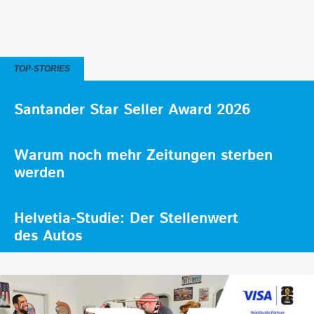
TOP-STORIES
Santander Star Seller Award 2026
Warum noch mehr Zeitungen sterben
werden
Helvetia-Studie: Der Stellenwert
des Autos