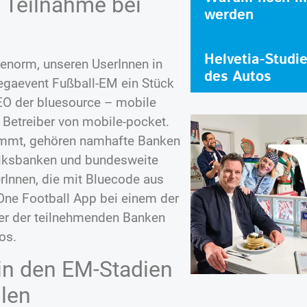
 Teilnahme bei
werden
Helvetia-Studi
 enorm, unseren UserInnen in
des Autos
egaevent Fußball-EM ein Stück
CEO der bluesource – mobile
 Betreiber von mobile-pocket.
immt, gehören namhafte Banken
olksbanken und bundesweite
rInnen, die mit Bluecode aus
One Football App bei einem der
er der teilnehmenden Banken
os.
in den EM-Stadien
hlen