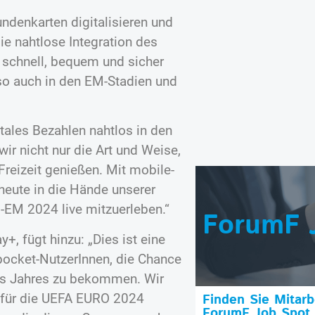
ndenkarten digitalisieren und
e nahtlose Integration des
schnell, bequem und sicher
so auch in den EM-Stadien und
itales Bezahlen nahtlos in den
wir nicht nur die Art und Weise,
reizeit genießen. Mit mobile-
heute in die Hände unserer
-EM 2024 live mitzuerleben.“
ForumF 
+, fügt hinzu: „Dies ist eine
pocket-NutzerInnen, die Chance
des Jahres zu bekommen. Wir
d für die UEFA EURO 2024
Finden Sie Mitar
ForumF Job Spot