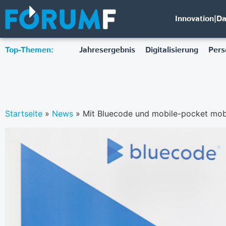
Innovation|D
Top-Themen:
Jahresergebnis
Digitalisierung
Pers
Startseite
»
News
»
Mit Bluecode und mobile-pocket mobi