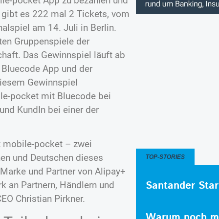
ile-pocket App zu bezahlen und
gibt es 222 mal 2 Tickets, vom
lspiel am 14. Juli in Berlin.
ften Gruppenspiele der
haft. Das Gewinnspiel läuft ab
er Bluecode App und der
diesem Gewinnspiel
le-pocket mit Bluecode bei
und KundIn bei einer der
t mobile-pocket – zwei
nnen und Deutschen dieses
TOP-STORIES
Marke und Partner von Alipay+
Santander Star
rk an Partnern, Händlern und
O Christian Pirkner.
Warum noch me