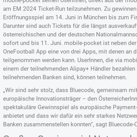
mobile-pocket seinen UserInnen, direkt aus der mob
am EM 2024 Ticket-Run teilzunehmen. Zu gewinnen 
Eröffnungsspiel am 14. Juni in München bis zum Fina
Darunter sind auch Tickets für die längst ausverkau
österreichischen und der deutschen Nationalmannsc
sofort und bis 11. Juni. mobile-pocket ist neben d
OneFootball App eine von drei Apps, mit denen an 
teilgenommen werden kann. UserInnen, die via mobi
einem der teilnehmenden Alipay+ Händler bezahlen 
teilnehmenden Banken sind, können teilnehmen.
„Wir sind sehr stolz, dass Bluecode, gemeinsam mi
europäische Innovationsträger – den ÖsterreicherI
spektakuläre Gewinnspiel als europäische Payment-
anbietet und dass wir dafür ein sehr starkes Netzwe
Banken zusammenstellen konnten“, sagt Bluecode-CE