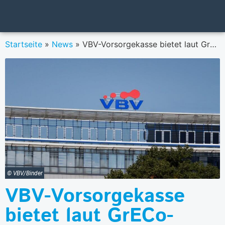
Startseite
»
News
»
VBV-Vorsorgekasse bietet laut GrECo-Studie langfristig das beste Ergebnis
© VBV/Binder
VBV-Vorsorgekasse
bietet laut GrECo-