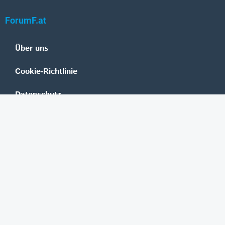
ForumF.at
Über uns
Cookie-Richtlinie
Datenschutz
Impressum
Mediadaten
Banken
Erste Group
Raiffeisen