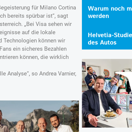
Begeisterung für Milano Cortina
Warum noch me
werden
ch bereits spürbar ist“, sagt
terreich. „Bei Visa sehen wir
eignisse auf die lokale
Helvetia-Studi
nd Technologien können wir
des Autos
Fans ein sicheres Bezahlen
trieren können, die wirklich
le Analyse“, so Andrea Varnier,