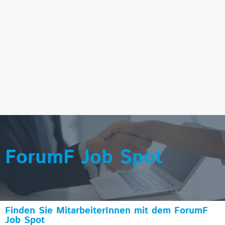
ForumF Job Spot
Finden Sie MitarbeiterInnen mit dem ForumF
Job Spot