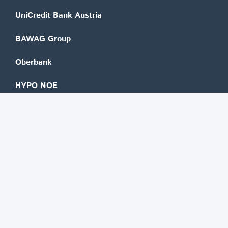
UniCredit Bank Austria
BAWAG Group
Oberbank
HYPO NOE
bank99
easybank
Marchfelder Bank
Versicherungen
Vienna Insurance Group