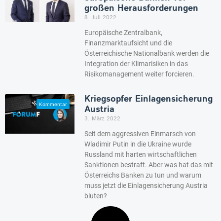
großen Herausforderungen
8. Juli 2022
Europäische Zentralbank,
Finanzmarktaufsicht und die
Österreichische Nationalbank werden die
Integration der Klimarisiken in das
Risikomanagement weiter forcieren.
Kriegsopfer Einlagensicherung
Austria
3. März 2022
Seit dem aggressiven Einmarsch von
Wladimir Putin in die Ukraine wurde
Russland mit harten wirtschaftlichen
Sanktionen bestraft. Aber was hat das mit
Österreichs Banken zu tun und warum
muss jetzt die Einlagensicherung Austria
bluten?