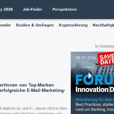
ay 2026
Job-Finder
Perspektiven
onalie
Studien & Umfragen
Kryptowährung
Nachhaltigk
In Koopera
ertInnen von Top-Marken
 erfolgreiche E‑Mail-Marketing-
E‑Mail am 30. und 31. Jänner 2024 in Wien
tInnen wertvolle Tipps, wie Marken und