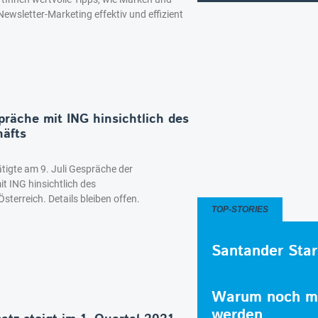
ewsletter-Marketing effektiv und effizient
präche mit ING hinsichtlich des
häfts
ätigte am 9. Juli Gespräche der
t ING hinsichtlich des
terreich. Details bleiben offen.
TOP-STORIES
Santander Star
Warum noch me
werden