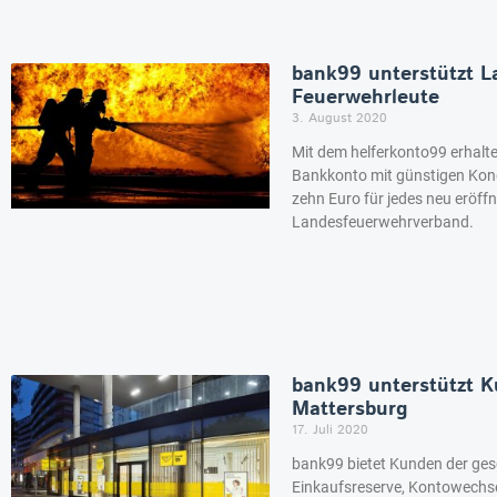
bank99 unterstützt 
Feuerwehrleute
3. August 2020
Mit dem helferkonto99 erhalte
Bankkonto mit günstigen Kond
zehn Euro für jedes neu eröff
Landesfeuerwehrverband.
bank99 unterstützt 
Mattersburg
17. Juli 2020
bank99 bietet Kunden der ge
Einkaufsreserve, Kontowechse