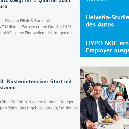
tz steigt im 1. Quartal 2021
uro
Helvetia-Studi
e Division Filiale & Bank mit
des Autos
7 Millionen Euro im ersten Quartal 2021.
e bank99 eigene Finanzdienstleistungen an.
HYPO NOE erne
Employer ausg
: Kostenintensiver Start mit
nstamm
s über 70.000 zufriedene Kunden. Stetiger
rtfolios. Das Ergebnis von ‑30,7 Millionen