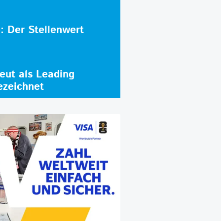
e: Der Stellenwert
ut als Leading
ezeichnet