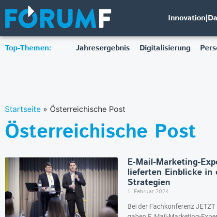
Innovation|D
Top-Themen:
Jahresergebnis
Digitalisierung
Pers
Startseite
»
Österreichische Post
Österreichische Post
E‑Mail-Marketing-Exp
lieferten Einblicke in
Strategien
1. Februar 2024
Bei der Fachkonferenz JETZT 
gaben E‑Mail-Marketing-Exper