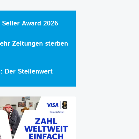
 Seller Award 2026
hr Zeitungen sterben
e: Der Stellenwert