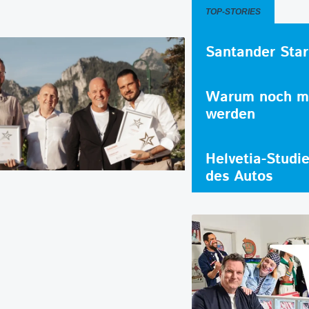
TOP-STORIES
Santander Star
Warum noch me
werden
Helvetia-Studi
des Autos