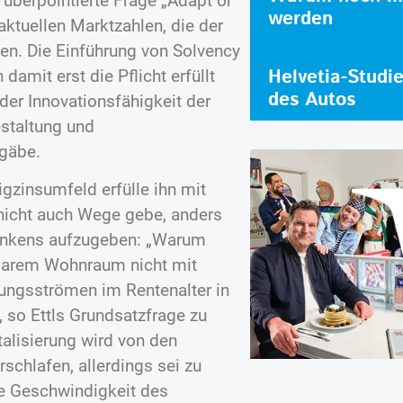
 überpointierte Frage „Adapt or
werden
aktuellen Marktzahlen, die der
en. Die Einführung von Solvency
Helvetia-Studi
damit erst die Pflicht erfüllt
des Autos
der Innovationsfähigkeit der
staltung und
gäbe.
gzinsumfeld erfülle ihn mit
 nicht auch Wege gebe, anders
dankens aufzugeben: „Warum
tbarem Wohnraum nicht mit
lungsströmen im Rentenalter in
, so Ettls Grundsatzfrage zu
alisierung wird von den
rschlafen, allerdings sei zu
ie Geschwindigkeit des