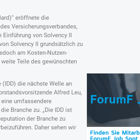
ard)“ eröffnete die
 des Versicherungsverbandes,
 Einführung von Solvency II
von Solvency II grundsätzlich zu
 jedoch am Kosten-Nutzen-
d weite Teile des gewünschten
e (IDD) die nächste Welle an
orstandsvorsitzende Alfred Leu,
ForumF 
e eine umfassendere
ie Branche zu. „Die IDD ist
Reputation der Branche zu
rbeizuführen. Daher sehen wir
Finden Sie Mitar
ForumF Job Spot