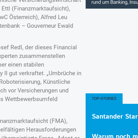
 Ettl (Finanzmarktaufsicht),
wC Österreich), Alfred Leu
otenbank – Gouverneur Ewald
ef Redl, der dieses Financial
xperten zusammenstellen
er einen stabilen
 II gut verkraftet. „Umbrüche in
 Roboterisierung, Künstliche
uch vor Versicherungen und
das Wettbewerbsumfeld
TOP-STORIES
Santander Star
Finanzmarktaufsicht (FMA),
vielfältigen Herausforderungen
Warum noch me