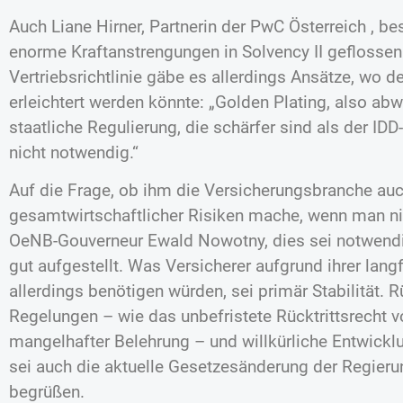
Auch Liane Hirner, Partnerin der PwC Österreich , be
enorme Kraftanstrengungen in Solvency II geflossen 
Vertriebsrichtlinie gäbe es allerdings Ansätze, wo 
erleichtert werden könnte: „Golden Plating, also a
staatliche Regulierung, die schärfer sind als der ID
nicht notwendig.“
Auf die Frage, ob ihm die Versicherungsbranche auc
gesamtwirtschaftlicher Risiken mache, wenn man ni
OeNB-Gouverneur Ewald Nowotny, dies sei notwendig
gut aufgestellt. Was Versicherer aufgrund ihrer lang
allerdings benötigen würden, sei primär Stabilität. 
Regelungen – wie das unbefristete Rücktrittsrecht 
mangelhafter Belehrung – und willkürliche Entwickl
sei auch die aktuelle Gesetzesänderung der Regieru
begrüßen.