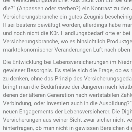
der Versicherungsbranche. Aus Sicht von Ettl sei die
die?“ (Anpassen oder sterben?) ein Kontrast zu den 
Versicherungsbranche ein gutes Zeugnis bescheinig
II sei bestens bewältigt worden, allerdings habe man 
und noch nicht die Kür. Handlungsbedarf orte er bei 
Versicherungsbranche, wo es hinsichtlich Produktge
marktökonomischer Veränderungen Luft nach oben 
Die Entwicklung bei Lebensversicherungen im Niedri
gewisser Besorgnis. Es stelle sich die Frage, ob es
zu denken, ohne das Prinzip des Versicherungsge
bringt man die Bedürfnisse der Jüngeren nach leis
denen der älteren Generation nach wertstabilen Zah
Verbindung, oder investiert auch in die Ausbildung?“
neuen Engagements der Lebensversicherer. Die Digit
Versicherungen aus seiner Sicht zwar sicher nicht ve
hinterfragen, ob man nicht in gewissen Bereichen d