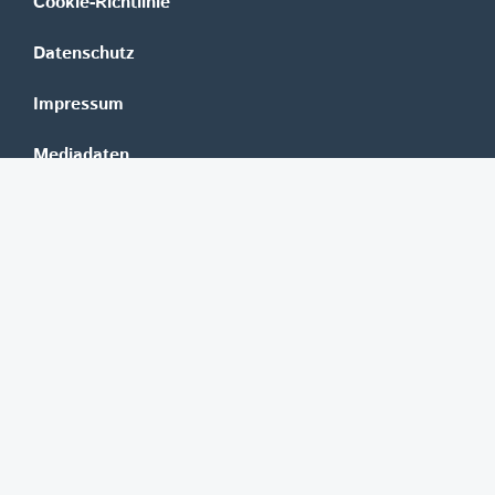
Cookie-Richtlinie
Datenschutz
Impressum
Mediadaten
Banken
Erste Group
Raiffeisen
UniCredit Bank Austria
BAWAG Group
Oberbank