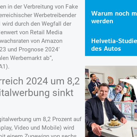
ien in der Verbreitung von Fake
Warum noch me
rreichischer Werbetreibender
werden
 wird durch den Wegfall der
lenwert von Retail Media
Helvetia-Studi
 Zuwachsraten von Amazon
des Autos
23 und Prognose 2024‘
alen Werbemarkt ab“,
A1).
rreich 2024 um 8,2
italwerbung sinkt
gitalwerbung um 8,2 Prozent auf
splay, Video und Mobile) wird
mit einem Zugewinn von sechs