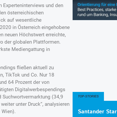
en Experteninterviews und den
den österreichischen
ick auf wesentliche
 2020 in Österreich eingehobene
en neuen Höchstwert erreichte,
ro der globalen Plattformen.
ärkste Mediengattung in
ndings fließen aktuell zu
n, TikTok und Co. Nur 18
Rund 64 Prozent der von
tigten Digitalwerbespendings
nd Suchwortvermarktung (34,9
TOP-STORIES
 weiter unter Druck“, analysieren
Santander Star
 Wien).