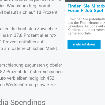
 Das Wachstum liegt somit
Finden Sie Mitar
ForumF Job Spot
eil beläuft sich auf 18 Prozent
Erreichen Sie potentiell
aus der Finanzbranche 
Bewerben Sie Jobs auf
fallen die höchsten Zuwächse
Karriereseite oder verwe
Karriereportale.
nsam 37,8 Prozent aller rot-
9 Prozent entfallen auf
mehr erfahren
ro am österreichischen Markt
Verschiebung zugunsten globaler
s 82 Prozent der österreichischen
uro verbleiben lediglich 452
chen Wertschöpfung sowie zur
dia Spendings