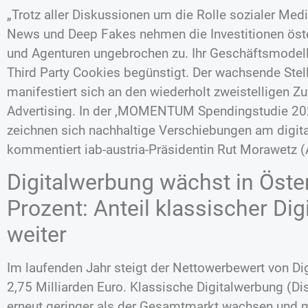
„Trotz aller Diskussionen um die Rolle sozialer Med
News und Deep Fakes nehmen die Investitionen öste
und Agenturen ungebrochen zu. Ihr Geschäftsmodell
Third Party Cookies begünstigt. Der wachsende Stel
manifestiert sich an den wiederholt zweistelligen
Advertising. In der ‚MOMENTUM Spendingstudie 20
zeichnen sich nachhaltige Verschiebungen am digit
kommentiert iab-austria-Präsidentin Rut Morawetz (
Digitalwerbung wächst in Öste
Prozent: Anteil klassischer Dig
weiter
Im laufenden Jahr steigt der Nettowerbewert von Di
2,75 Milliarden Euro. Klassische Digitalwerbung (Di
erneut geringer als der Gesamtmarkt wachsen und 