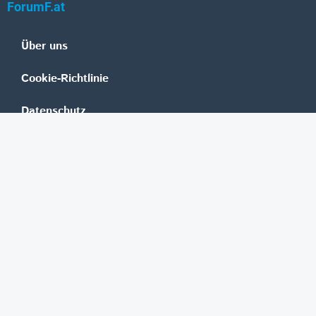
ForumF.at
Über uns
Cookie-Richtlinie
Datenschutz
Impressum
Mediadaten
Banken
Erste Group
Raiffeisen