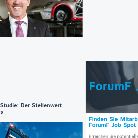
ForumF 
-Studie: Der Stellenwert
os
Finden Sie Mitar
ForumF Job Spot
Erreichen Sie potentiell