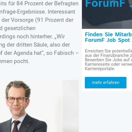
ForumF 
eits für 84 Prozent der Befragten
mfrage-Ergebnisse. Interessant
 der Vorsorge (91 Prozent der
nd gesetzlichen
Finden Sie Mitar
dings noch hinterher. „Wir
ForumF Job Spot
g der dritten Säule, also der
Erreichen Sie potentiell
f der Agenda hat“, so Fabisch –
aus der Finanzbranche 
Bewerben Sie Jobs auf
ahmen pocht.
Karriereseite oder verwe
Karriereportale.
mehr erfahren