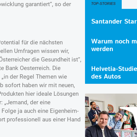
wicklung garantiert“, so der
TOP-STORIES
Santander Star
Warum noch me
tential für die nächsten
werden
uellen Umfragen wissen wir,
sterreicher die Gesundheit ist“,
te Bank Oesterreich. Die
Helvetia-Studi
des Autos
 „in der Regel Themen wie
b sofort haben wir mit neuen,
Produkten hier ideale Lösungen
r: „Jemand, der eine
 Folge ja auch eine Eigenheim-
rt professionell aus einer Hand