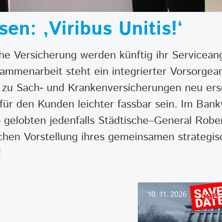
en: ‚Viribus Unitis!‘
he Versicherung werden künftig ihr Servicea
ammenarbeit steht ein integrierter Vorsorgea
zu Sach- und Krankenversicherungen neu ersc
ür den Kunden leichter fassbar sein. Im Bankv
o gelobten jedenfalls Städtische–General Robe
lichen Vorstellung ihres gemeinsamen strategi
!