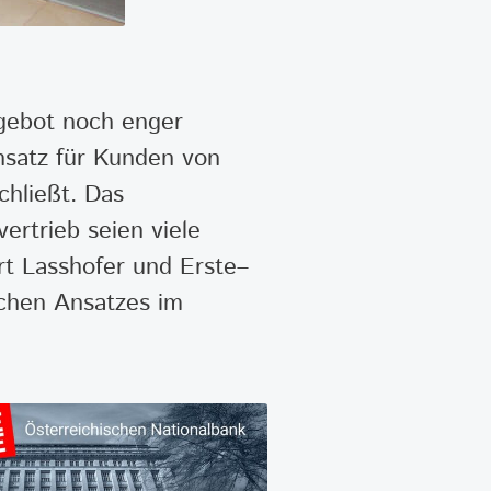
ngebot noch enger
nsatz für Kunden von
hließt. Das
ertrieb seien viele
rt Lasshofer und Erste–
schen Ansatzes im