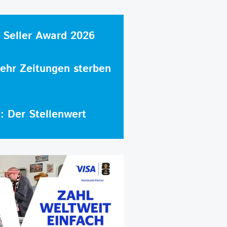
 Seller Award 2026
hr Zeitungen sterben
e: Der Stellenwert