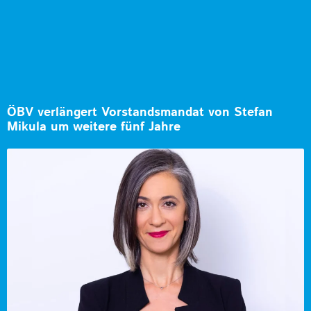
ÖBV verlängert Vorstandsmandat von Stefan
Mikula um weitere fünf Jahre