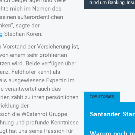
ich beigetragen und viele
chte mich im Namen des
 seinen außerordentlichen
ken“, sagte der
g
Stephan Koren.
im Vorstand der Versicherung ist,
von einem sehr profilierten
tzen wird. Beide verfügen über
nz. Feldhofer kennt als
t als ausgewiesene Expertin im
ie verantwortet auch das
ien zählt zu ihren persönlichen
TOP-STORIES
wicklung der
Santander Star
 sich die Wüstenrot Gruppe
fahrung und profunde Kenntnisse
gt hat uns seine Passion für
Warum noch me