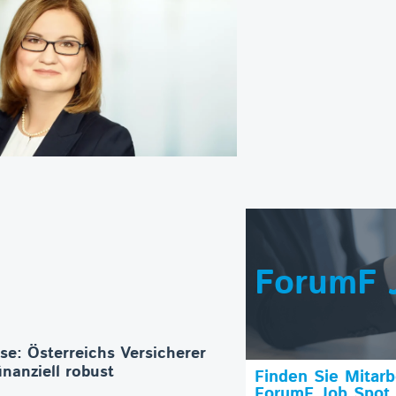
ForumF 
se: Österreichs Versicherer
inanziell robust
Finden Sie Mitar
ForumF Job Spot