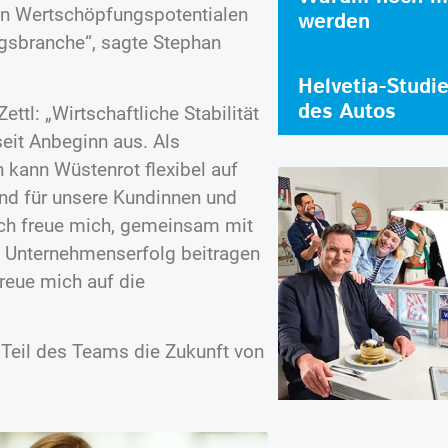
von Wertschöpfungspotentialen
werden
sbranche“, sagte Stephan
Helvetia-Studi
des Autos
ttl: „Wirtschaftliche Stabilität
eit Anbeginn aus. Als
 kann Wüstenrot flexibel auf
und für unsere Kundinnen und
ch freue mich, gemeinsam mit
m Unternehmenserfolg beitragen
freue mich auf die
s Teil des Teams die Zukunft von