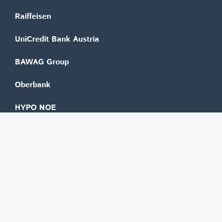
Raiffeisen
UniCredit Bank Austria
BAWAG Group
Oberbank
HYPO NOE
bank99
easybank
Marchfelder Bank
Versicherungen