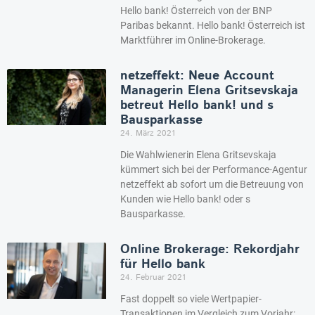
Hello bank! Österreich von der BNP
Paribas bekannt. Hello bank! Österreich ist
Marktführer im Online-Brokerage.
netzeffekt: Neue Account
Managerin Elena Gritsevskaja
betreut Hello bank! und s
Bausparkasse
24. März 2021
Die Wahlwienerin Elena Gritsevskaja
kümmert sich bei der Performance-Agentur
netzeffekt ab sofort um die Betreuung von
Kunden wie Hello bank! oder s
Bausparkasse.
Online Brokerage: Rekordjahr
für Hello bank
24. Februar 2021
Fast doppelt so viele Wertpapier-
Transaktionen im Vergleich zum Vorjahr: