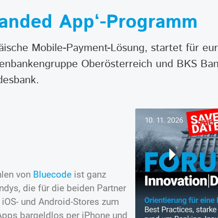
Branded App‘-Programm
äische Mobile-Payment-Lösung, startet für eu
enbankengruppe Oberösterreich und BKS Bank
desbank.
hlen von
Bluecode
ist ganz
dys, die für die beiden Partner
 iOS- und Android-Stores zum
Apps bargeldlos per iPhone und