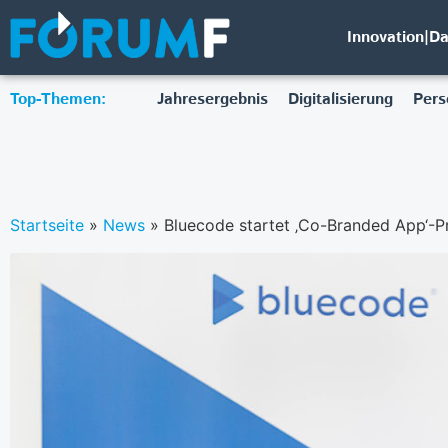
Innovation|D
Top-Themen:
Jahresergebnis
Digitalisierung
Pers
Startseite
»
News
»
Bluecode startet ‚Co-Branded App‘-