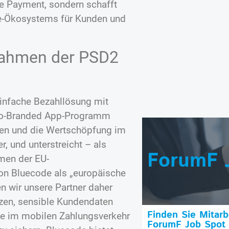
le Payment, sondern schafft
e-Ökosystems für Kunden und
 Rahmen der PSD2
einfache Bezahllösung mit
 Co-Branded App-Programm
lten und die Wertschöpfung im
r, und unterstreicht – als
ForumF 
men der EU-
von Bluecode als „europäische
en wir unsere Partner daher
zen, sensible Kundendaten
Finden Sie Mitar
se im mobilen Zahlungsverkehr
ForumF Job Spot