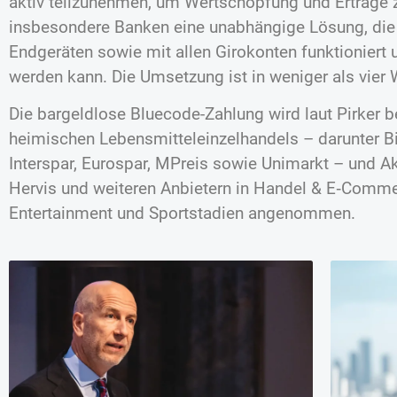
aktiv teilzunehmen, um Wertschöpfung und Erträge z
insbesondere Banken eine unabhängige Lösung, die 
Endgeräten sowie mit allen Girokonten funktioniert
werden kann. Die Umsetzung ist in weniger als vier
Die bargeldlose Bluecode-Zahlung wird laut Pirker b
heimischen Lebensmitteleinzelhandels – darunter Bil
Interspar, Eurospar, MPreis sowie Unimarkt – und A
Hervis und weiteren Anbietern in Handel & E‑Comme
Entertainment und Sportstadien angenommen.