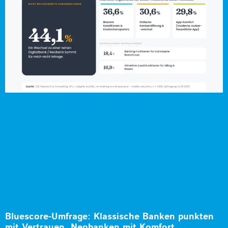
Bluescore-Umfrage: Klassische Banken punkten
mit Vertrauen, Neobanken mit Komfort