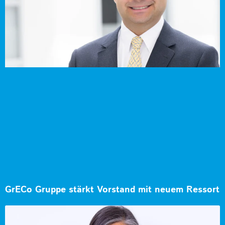
GrECo Gruppe stärkt Vorstand mit neuem Ressort